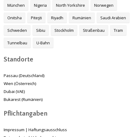
München
Nigeria
North Yorkshire
Norwegen
Onitsha
Piteşti
Riyadh
Rumänien
Saudi Arabien
Schweden
Sibiu
Stockholm
Straßenbau
Tram
Tunnelbau
U-Bahn
Standorte
Passau (Deutschland)
Wien (Österreich)
Dubai (VAE)
Bukarest (Rumänien)
Pflichtangaben
Impressum
|
Haftungsausschluss