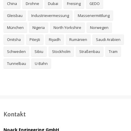
China
Drohne
Dubai
Freising
GEDO
Gleisbau
Industrievermessung
Massenermittlung
München
Nigeria
North Yorkshire
Norwegen
Onitsha
Piteşti
Riyadh
Rumänien
Saudi Arabien
Schweden
Sibiu
Stockholm
Straßenbau
Tram
Tunnelbau
U-Bahn
Kontakt
Noack Engineering GmbH