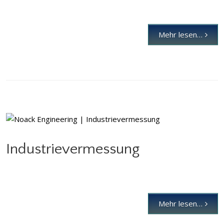
Mehr lesen…
Industrievermessung
Industrievermessung
Mehr lesen…