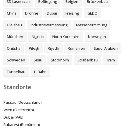
3D Laserscan
Befliegung
Belgien
Brückenbau
China
Drohne
Dubai
Freising
GEDO
Gleisbau
Industrievermessung
Massenermittlung
München
Nigeria
North Yorkshire
Norwegen
Onitsha
Piteşti
Riyadh
Rumänien
Saudi Arabien
Schweden
Sibiu
Stockholm
Straßenbau
Tram
Tunnelbau
U-Bahn
Standorte
Passau (Deutschland)
Wien (Österreich)
Dubai (VAE)
Bukarest (Rumänien)