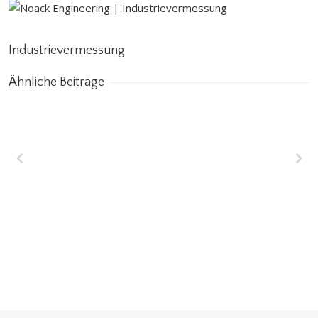
Industrievermessung
Ähnliche Beiträge
Wakrah & Wukair
Entwässerungstunnel
(WWDT) Doha, Katar