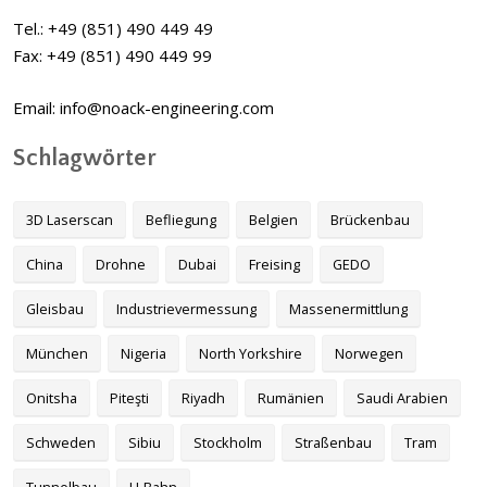
Tel.: +49 (851) 490 449 49
Fax: +49 (851) 490 449 99
Email: info@noack-engineering.com
Schlagwörter
3D Laserscan
Befliegung
Belgien
Brückenbau
China
Drohne
Dubai
Freising
GEDO
Gleisbau
Industrievermessung
Massenermittlung
München
Nigeria
North Yorkshire
Norwegen
Onitsha
Piteşti
Riyadh
Rumänien
Saudi Arabien
Schweden
Sibiu
Stockholm
Straßenbau
Tram