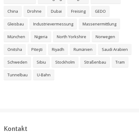
China
Drohne
Dubai
Freising
GEDO
Gleisbau
Industrievermessung
Massenermittlung
München
Nigeria
North Yorkshire
Norwegen
Onitsha
Piteşti
Riyadh
Rumänien
Saudi Arabien
Schweden
Sibiu
Stockholm
Straßenbau
Tram
Tunnelbau
U-Bahn
Kontakt