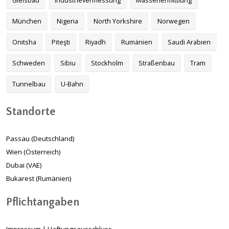
Gleisbau
Industrievermessung
Massenermittlung
München
Nigeria
North Yorkshire
Norwegen
Onitsha
Piteşti
Riyadh
Rumänien
Saudi Arabien
Schweden
Sibiu
Stockholm
Straßenbau
Tram
Tunnelbau
U-Bahn
Standorte
Passau (Deutschland)
Wien (Österreich)
Dubai (VAE)
Bukarest (Rumänien)
Pflichtangaben