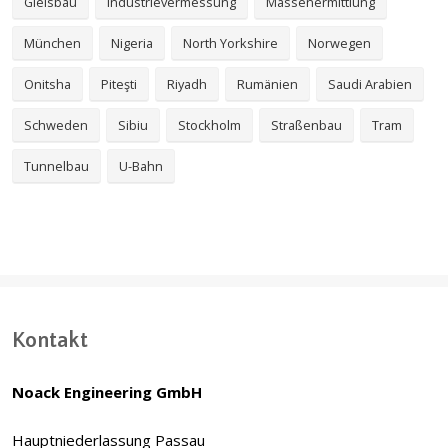
Gleisbau
Industrievermessung
Massenermittlung
München
Nigeria
North Yorkshire
Norwegen
Onitsha
Piteşti
Riyadh
Rumänien
Saudi Arabien
Schweden
Sibiu
Stockholm
Straßenbau
Tram
Tunnelbau
U-Bahn
Kontakt
Noack Engineering GmbH
Hauptniederlassung Passau