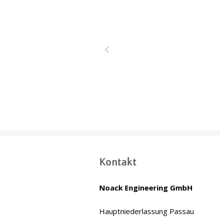
Wakrah & W
Entwässerung
(WWDT) Doha,
Kontakt
Noack Engineering GmbH
Hauptniederlassung Passau