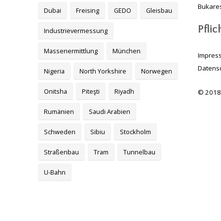
Bukares
Dubai
Freising
GEDO
Gleisbau
Pfli
Industrievermessung
Massenermittlung
München
Impres
Datens
Nigeria
North Yorkshire
Norwegen
Onitsha
Piteşti
Riyadh
© 2018
Rumänien
Saudi Arabien
Schweden
Sibiu
Stockholm
Straßenbau
Tram
Tunnelbau
U-Bahn