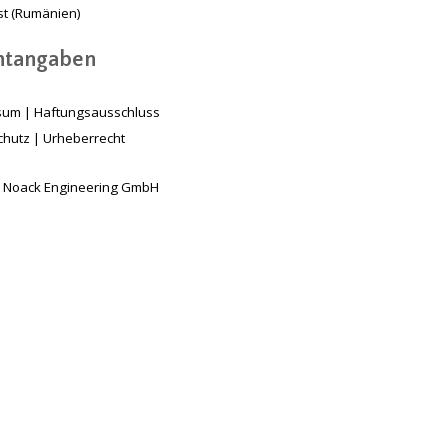
t (Rumänien)
chtangaben
sum
|
Haftungsausschluss
chutz
|
Urheberrecht
 Noack Engineering GmbH