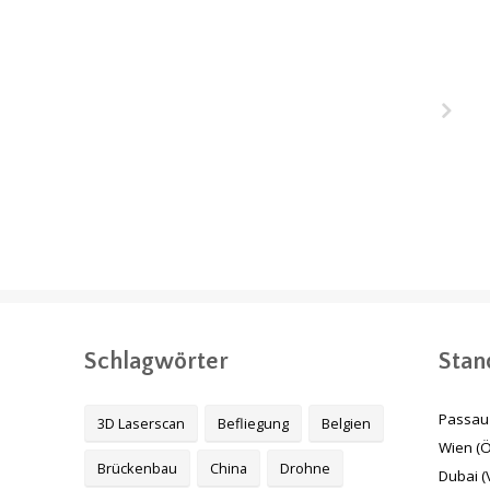
ukair
Melbourne Metro
stunnel
Tunnel Projekt,
 Katar
Australien
Schlagwörter
Stan
Passau 
3D Laserscan
Befliegung
Belgien
Wien (Ö
Brückenbau
China
Drohne
Dubai (