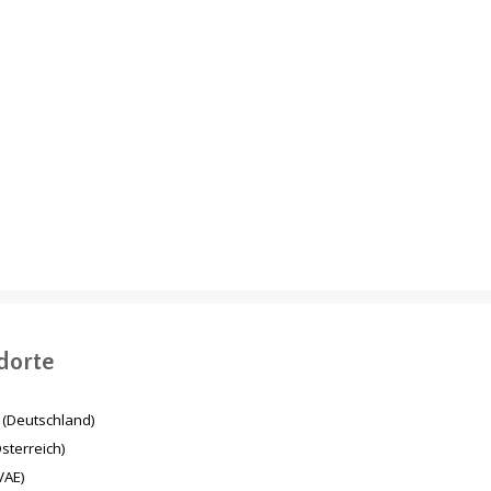
Mesaimeer Pump
Energiewende in
Station & Outfall Tunnel
Deutschland
MPSO (Qatar)
dorte
(Deutschland)
sterreich)
VAE)