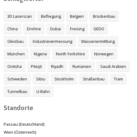
3D Laserscan
Befliegung
Belgien
Brückenbau
China
Drohne
Dubai
Freising
GEDO
Gleisbau
Industrievermessung
Massenermittlung
München
Nigeria
North Yorkshire
Norwegen
Onitsha
Piteşti
Riyadh
Rumänien
Saudi Arabien
Schweden
Sibiu
Stockholm
Straßenbau
Tram
Tunnelbau
U-Bahn
Standorte
Passau (Deutschland)
Wien (Österreich)