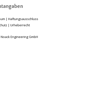
chtangaben
sum
|
Haftungsausschluss
chutz
|
Urheberrecht
 Noack Engineering GmbH