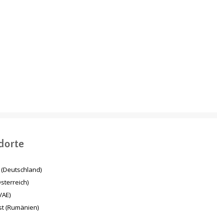
Mesaimeer Pump
Energiewende in
Station & Outfall Tunnel
Deutschland
MPSO (Qatar)
dorte
(Deutschland)
sterreich)
VAE)
t (Rumänien)