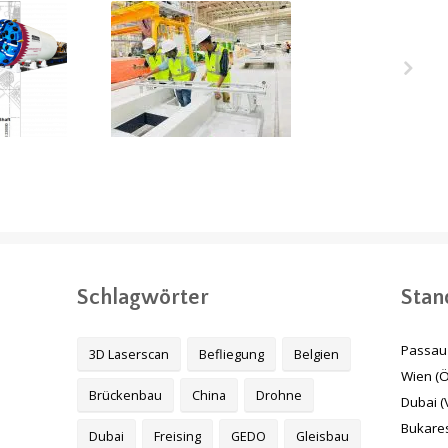
ukair
Melbourne Metro
stunnel
Tunnel Projekt,
 Katar
Australien
Schlagwörter
Stan
Passau 
3D Laserscan
Befliegung
Belgien
Wien (Ö
Brückenbau
China
Drohne
Dubai (
Bukares
Dubai
Freising
GEDO
Gleisbau