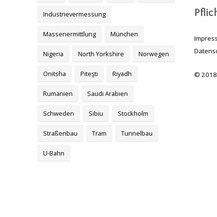
Pfli
Industrievermessung
Massenermittlung
München
Impres
Datens
Nigeria
North Yorkshire
Norwegen
Onitsha
Piteşti
Riyadh
© 2018
Rumänien
Saudi Arabien
Schweden
Sibiu
Stockholm
Straßenbau
Tram
Tunnelbau
U-Bahn