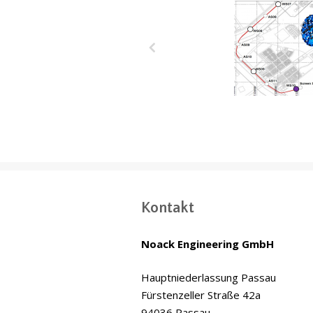
Wakrah & W
Entwässerung
(WWDT) Doha,
Kontakt
Noack Engineering GmbH
Hauptniederlassung Passau
Fürstenzeller Straße 42a
94036 Passau