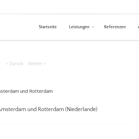
Startseite
Leistungen
Referenzen
ftwerke, Amsterdam
Home
Gas- und Turbinenkraftwe
lande)
Zurück
Weiter
 Amsterdam und Rotterdam (Niederlande)