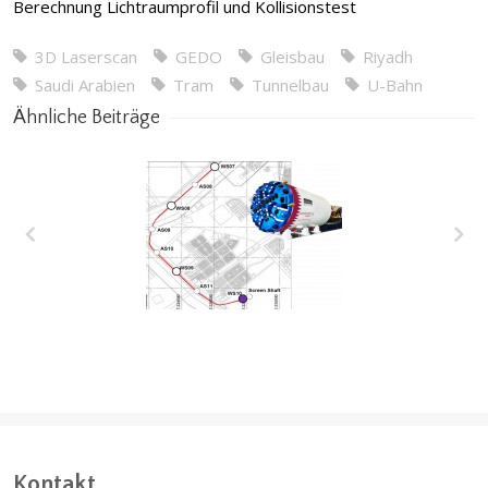
Berechnung Lichtraumprofil und Kollisionstest
3D Laserscan
GEDO
Gleisbau
Riyadh
Saudi Arabien
Tram
Tunnelbau
U-Bahn
Ähnliche Beiträge
Wakrah & Wukair
Entwässerungstunnel
(WWDT) Doha, Katar
Kontakt