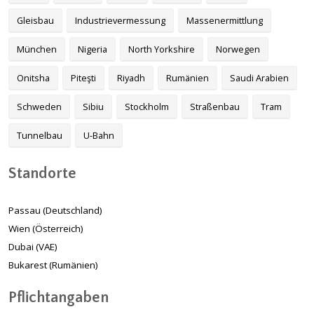
Gleisbau
Industrievermessung
Massenermittlung
München
Nigeria
North Yorkshire
Norwegen
Onitsha
Piteşti
Riyadh
Rumänien
Saudi Arabien
Schweden
Sibiu
Stockholm
Straßenbau
Tram
Tunnelbau
U-Bahn
Standorte
Passau (Deutschland)
Wien (Österreich)
Dubai (VAE)
Bukarest (Rumänien)
Pflichtangaben