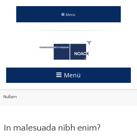
Menü
Menü
Nullam
In malesuada nibh enim?