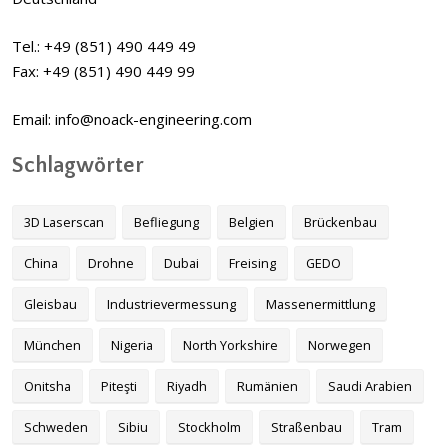
Tel.: +49 (851) 490 449 49
Fax: +49 (851) 490 449 99
Email: info@noack-engineering.com
Schlagwörter
3D Laserscan
Befliegung
Belgien
Brückenbau
China
Drohne
Dubai
Freising
GEDO
Gleisbau
Industrievermessung
Massenermittlung
München
Nigeria
North Yorkshire
Norwegen
Onitsha
Piteşti
Riyadh
Rumänien
Saudi Arabien
Schweden
Sibiu
Stockholm
Straßenbau
Tram