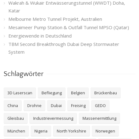
Wakrah & Wukair Entwässerungstunnel (WWDT) Doha,
Katar
Melbourne Metro Tunnel Projekt, Australien
Mesaimeer Pump Station & Outfall Tunnel MPSO (Qatar)
Energiewende in Deutschland
TBM Second Breakthrough Dubai Deep Stormwater
System
Schlagwörter
3D Laserscan
Befliegung
Belgien
Brückenbau
China
Drohne
Dubai
Freising
GEDO
Gleisbau
Industrievermessung
Massenermittlung
München
Nigeria
North Yorkshire
Norwegen