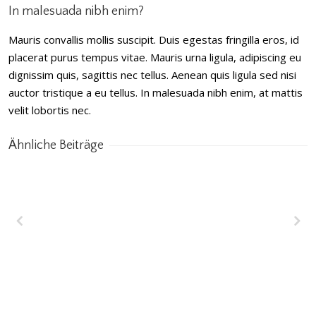
In malesuada nibh enim?
Mauris convallis mollis suscipit. Duis egestas fringilla eros, id
placerat purus tempus vitae. Mauris urna ligula, adipiscing eu
dignissim quis, sagittis nec tellus. Aenean quis ligula sed nisi
auctor tristique a eu tellus. In malesuada nibh enim, at mattis
velit lobortis nec.
Ähnliche Beiträge
Wakrah & Wukair
Entwässerungstunnel
(WWDT) Doha, Katar