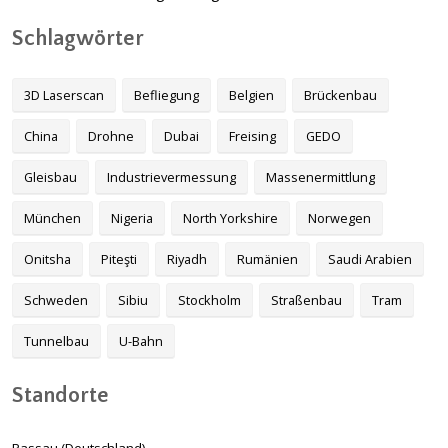
Schlagwörter
3D Laserscan
Befliegung
Belgien
Brückenbau
China
Drohne
Dubai
Freising
GEDO
Gleisbau
Industrievermessung
Massenermittlung
München
Nigeria
North Yorkshire
Norwegen
Onitsha
Piteşti
Riyadh
Rumänien
Saudi Arabien
Schweden
Sibiu
Stockholm
Straßenbau
Tram
Tunnelbau
U-Bahn
Standorte