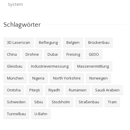
System
Schlagwörter
3D Laserscan
Befliegung
Belgien
Brückenbau
China
Drohne
Dubai
Freising
GEDO
Gleisbau
Industrievermessung
Massenermittlung
München
Nigeria
North Yorkshire
Norwegen
Onitsha
Piteşti
Riyadh
Rumänien
Saudi Arabien
Schweden
Sibiu
Stockholm
Straßenbau
Tram
Tunnelbau
U-Bahn