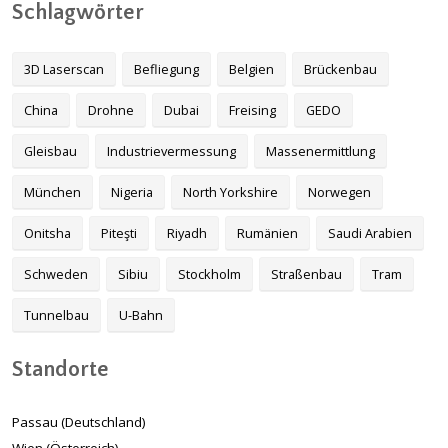
Schlagwörter
3D Laserscan
Befliegung
Belgien
Brückenbau
China
Drohne
Dubai
Freising
GEDO
Gleisbau
Industrievermessung
Massenermittlung
München
Nigeria
North Yorkshire
Norwegen
Onitsha
Piteşti
Riyadh
Rumänien
Saudi Arabien
Schweden
Sibiu
Stockholm
Straßenbau
Tram
Tunnelbau
U-Bahn
Standorte
Passau (Deutschland)