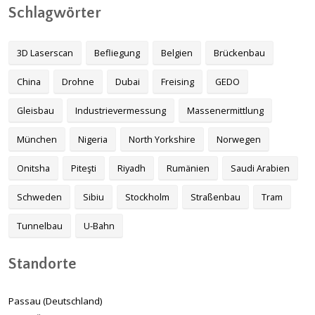
Schlagwörter
3D Laserscan
Befliegung
Belgien
Brückenbau
China
Drohne
Dubai
Freising
GEDO
Gleisbau
Industrievermessung
Massenermittlung
München
Nigeria
North Yorkshire
Norwegen
Onitsha
Piteşti
Riyadh
Rumänien
Saudi Arabien
Schweden
Sibiu
Stockholm
Straßenbau
Tram
Tunnelbau
U-Bahn
Standorte
Passau (Deutschland)