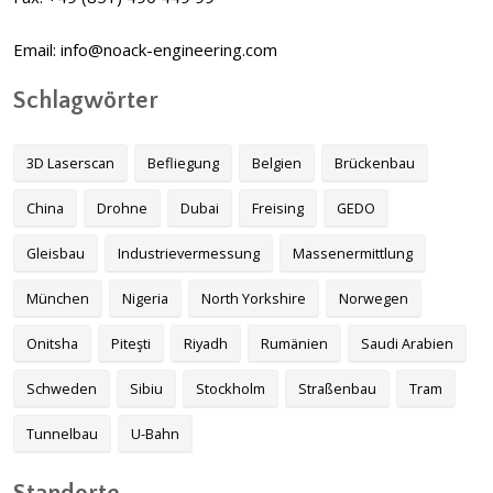
Email: info@noack-engineering.com
Schlagwörter
3D Laserscan
Befliegung
Belgien
Brückenbau
China
Drohne
Dubai
Freising
GEDO
Gleisbau
Industrievermessung
Massenermittlung
München
Nigeria
North Yorkshire
Norwegen
Onitsha
Piteşti
Riyadh
Rumänien
Saudi Arabien
Schweden
Sibiu
Stockholm
Straßenbau
Tram
Tunnelbau
U-Bahn