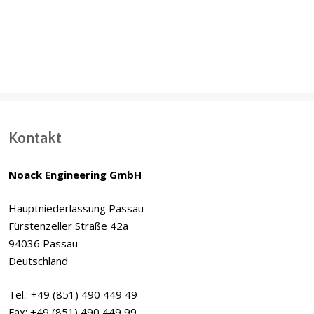
Turbinenkraftwerke,
Amsterdam und
Rotterdam
(Niederlande)
Kontakt
Noack Engineering GmbH
Hauptniederlassung Passau
Fürstenzeller Straße 42a
94036 Passau
Deutschland
Tel.: +49 (851) 490 449 49
Fax: +49 (851) 490 449 99